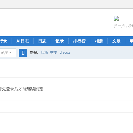
扫一扫，极
行录
AI日志
日志
记录
排行榜
相册
文章
热搜:
活动
交友
discuz
帖子
搜
索
请先登录后才能继续浏览