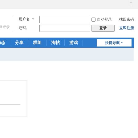
切
换
用户名
自动登录
找回密码
到
窄
速登录
密码
立即注册
登录
版
动态
分享
群组
淘帖
游戏
快捷导航
聊天