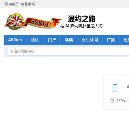
设为首页
收藏本站
AIVitas
社区
门户
导读
永生计划
广播
思
请稍候...