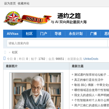
设为首页
收藏本站
AIVitas
社区
门户
导读
永生计划
广播
思
»
社区
今日:
0
|
昨日:
0
|
帖子:
1782
|
会员:
98651
|
欢迎新会员:
UlrikeDods
通
约
最新图片
最新主题
之
测试通约智库转论坛帖子 ..
真正的修行是在生活中
路
敬祖·歸心·傳脈：中華文化傳承
哪些领域适合使用个性智能体？
我女儿的虚拟人一再声明她是真
个性智能体对个人有什么帮助？
用户江南仁的虚拟人在哪里？ 