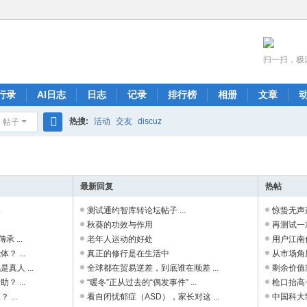
扫一扫，极
行录
AI日志
日志
记录
排行榜
相册
文章
热搜:
活动
交友
discuz
帖子
搜
索
最新回复
热帖
.
测试通约智库转论坛帖子 ...
惊蛰无声这
秋葵的功效与作用
再测试一次
 ...
老年人运动的好处
用户江南仁
 ...
真正的修行是在生活中
从市场角
人 ...
全球都在贸易逆差，到底谁在顺差 ...
剩余价值
 ...
“暖冬”正从过去的“偶发事件” ...
枪口抬高
...
看自闭忧郁症（ASD），家长对这 ...
中国科大制