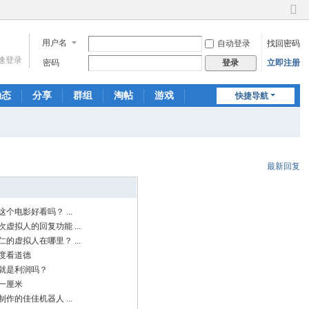
切
换
用户名
自动登录
找回密码
到
窄
速登录
密码
立即注册
登录
版
动态
分享
群组
淘帖
游戏
快捷导航
聊天
最新回复
个电影好看吗？ ...
虚拟人的回复功能 ...
的虚拟人在哪里？ ...
度看道德
就是利润吗？
一厘米
作的佳佳机器人 ...