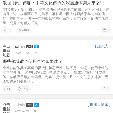
敬祖·歸心·傳脈：中華文化傳承的深層邏輯與未來之思
文|吳軍捷春節期間，不少中國的家庭都為他們的祖上列祖列宗上一炷
清香，這一樸素而莊重的舉動，承載着中國人綿延數千年的精神信
仰，也叩問着一個關乎文明根脈的核心命題：我們綿延不絕的文化傳
承，究竟以何種方式完 ...
0
0
2460
点击
[ 虚拟人 ]
admin
Lv.9
重新
2026-2-23 19:44
加载
哪些领域适合使用个性智能体？
个性智能体具有高度的灵活性和适应性，以下是一些适合使用个性智
能体的领域： 客户服务领域 - 多渠道响应：可集成到网站、社交媒
体、移动应用等多种渠道，为客户提供统一且个性化的服务体验，无
论客户从何处接入， ...
0
1
3747
点击
[ 机器人测试 ]
admin
Lv.9
重新
2026-2-23 15:05