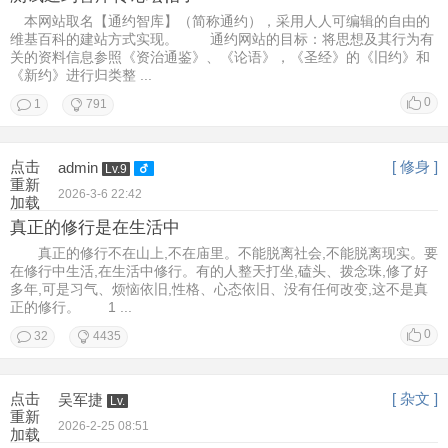
本网站取名【通约智库】（简称通约），采用人人可编辑的自由的
维基百科的建站方式实现。 通约网站的目标：将思想及其行为有
关的资料信息参照《资治通鉴》、《论语》，《圣经》的《旧约》和
《新约》进行归类整 ...
0
1
791
点击
[ 修身 ]
admin
Lv.9
重新
2026-3-6 22:42
加载
真正的修行是在生活中
真正的修行不在山上,不在庙里。不能脱离社会,不能脱离现实。要
在修行中生活,在生活中修行。有的人整天打坐,磕头、拨念珠,修了好
多年,可是习气、烦恼依旧,性格、心态依旧、没有任何改变,这不是真
正的修行。 1 ...
0
32
4435
点击
[ 杂文 ]
吴军捷
Lv.
重新
2026-2-25 08:51
加载