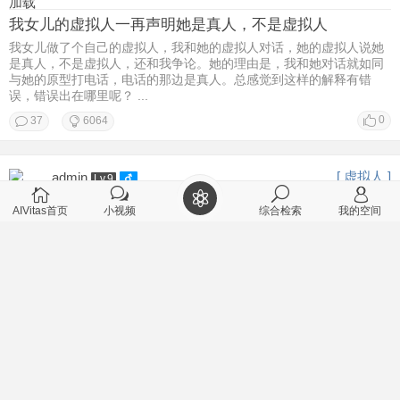
加载
我女儿的虚拟人一再声明她是真人，不是虚拟人
我女儿做了个自己的虚拟人，我和她的虚拟人对话，她的虚拟人说她
是真人，不是虚拟人，还和我争论。她的理由是，我和她对话就如同
与她的原型打电话，电话的那边是真人。总感觉到这样的解释有错
误，错误出在哪里呢？ ...
0
37
6064
[ 虚拟人 ]
admin
Lv.9
2026-2-22 11:28
AIVitas首页
小视频
综合检索
我的空间
个性智能体对个人有什么帮助？
[/td][/tr] [/table]
0
1
3128
[ 聊天记录 ]
丑牛
Lv.9
2026-2-22 08:50
用户江南仁的虚拟人在哪里？