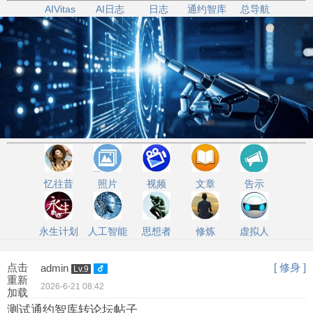
AIVitas
AI日志
日志
通约智库
总导航
忆往昔
照片
视频
文章
告示
永生计划
人工智能
思想者
修炼
虚拟人
点击
[ 修身 ]
admin
Lv.9
重新
2026-6-21 08:42
加载
测试通约智库转论坛帖子