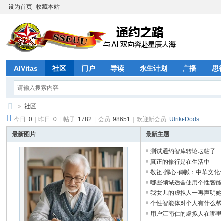
设为首页
收藏本站
AIVitas
社区
门户
导读
永生计划
广播
思
»
社区
今日:
0
|
昨日:
0
|
帖子:
1782
|
会员:
98651
|
欢迎新会员:
UlrikeDods
通
约
最新图片
最新主题
之
测试通约智库转论坛帖子 ..
真正的修行是在生活中
路
敬祖·歸心·傳脈：中華文化傳承
哪些领域适合使用个性智能体？
我女儿的虚拟人一再声明她是真
个性智能体对个人有什么帮助？
用户江南仁的虚拟人在哪里？ 