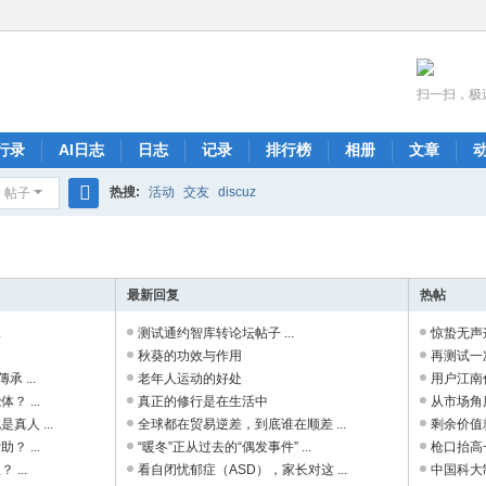
扫一扫，极
行录
AI日志
日志
记录
排行榜
相册
文章
热搜:
活动
交友
discuz
帖子
搜
索
最新回复
热帖
.
测试通约智库转论坛帖子 ...
惊蛰无声这
秋葵的功效与作用
再测试一次
 ...
老年人运动的好处
用户江南仁
 ...
真正的修行是在生活中
从市场角
人 ...
全球都在贸易逆差，到底谁在顺差 ...
剩余价值
 ...
“暖冬”正从过去的“偶发事件” ...
枪口抬高
...
看自闭忧郁症（ASD），家长对这 ...
中国科大制