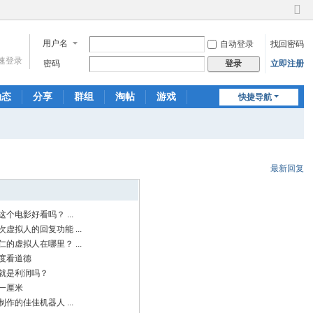
切
换
用户名
自动登录
找回密码
到
窄
速登录
密码
立即注册
登录
版
动态
分享
群组
淘帖
游戏
快捷导航
聊天
最新回复
个电影好看吗？ ...
虚拟人的回复功能 ...
的虚拟人在哪里？ ...
度看道德
就是利润吗？
一厘米
作的佳佳机器人 ...