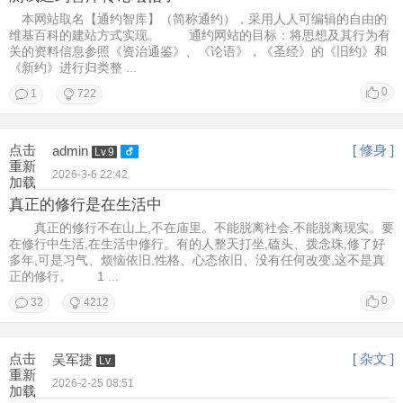
本网站取名【通约智库】（简称通约），采用人人可编辑的自由的
维基百科的建站方式实现。 通约网站的目标：将思想及其行为有
关的资料信息参照《资治通鉴》、《论语》，《圣经》的《旧约》和
《新约》进行归类整 ...
0
1
722
点击
[ 修身 ]
admin
Lv.9
重新
2026-3-6 22:42
加载
真正的修行是在生活中
真正的修行不在山上,不在庙里。不能脱离社会,不能脱离现实。要
在修行中生活,在生活中修行。有的人整天打坐,磕头、拨念珠,修了好
多年,可是习气、烦恼依旧,性格、心态依旧、没有任何改变,这不是真
正的修行。 1 ...
0
32
4212
点击
[ 杂文 ]
吴军捷
Lv.
重新
2026-2-25 08:51
加载