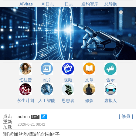
AIVitas
AI日志
日志
通约智库
总导航
忆往昔
照片
视频
文章
告示
永生计划
人工智能
思想者
修炼
虚拟人
点击
[ 修身 ]
admin
Lv.9
重新
2026-6-21 08:42
加载
测试通约智库转论坛帖子