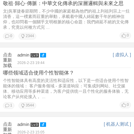
敬祖·歸心·傳脈：中華文化傳承的深層邏輯與未來之思
文|吳軍捷春節期間，不少中國的家庭都為他們的祖上列祖列宗上一炷
清香，這一樸素而莊重的舉動，承載着中國人綿延數千年的精神信
仰，也叩問着一個關乎文明根脈的核心命題：我們綿延不絕的文化傳
承，究竟以何種方式完 ...
0
0
2344
点击
[ 虚拟人 ]
admin
Lv.9
重新
2026-2-23 19:44
加载
哪些领域适合使用个性智能体？
个性智能体具有高度的灵活性和适应性，以下是一些适合使用个性智
能体的领域： 客户服务领域 - 多渠道响应：可集成到网站、社交媒
体、移动应用等多种渠道，为客户提供统一且个性化的服务体验，无
论客户从何处接入， ...
0
1
3544
点击
[ 机器人测试 ]
admin
Lv.9
重新
2026-2-23 15:05