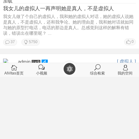
加载
我女儿的虚拟人一再声明她是真人，不是虚拟人
我女儿做了个自己的虚拟人，我和她的虚拟人对话，她的虚拟人说她
是真人，不是虚拟人，还和我争论。她的理由是，我和她对话就如同
与她的原型打电话，电话的那边是真人。总感觉到这样的解释有错
误，错误出在哪里呢？ ...
0
37
5750
[ 虚拟人 ]
admin
Lv.9
2026-2-22 11:28
AIVitas首页
小视频
综合检索
我的空间
个性智能体对个人有什么帮助？
[/td][/tr] [/table]
0
1
2961
[ 聊天记录 ]
丑牛
Lv.9
2026-2-22 08:50
用户江南仁的虚拟人在哪里？