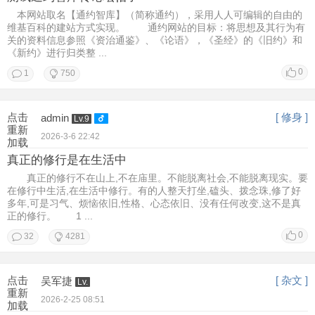
本网站取名【通约智库】（简称通约），采用人人可编辑的自由的
维基百科的建站方式实现。 通约网站的目标：将思想及其行为有
关的资料信息参照《资治通鉴》、《论语》，《圣经》的《旧约》和
《新约》进行归类整 ...
0
1
750
点击
[ 修身 ]
admin
Lv.9
重新
2026-3-6 22:42
加载
真正的修行是在生活中
真正的修行不在山上,不在庙里。不能脱离社会,不能脱离现实。要
在修行中生活,在生活中修行。有的人整天打坐,磕头、拨念珠,修了好
多年,可是习气、烦恼依旧,性格、心态依旧、没有任何改变,这不是真
正的修行。 1 ...
0
32
4281
点击
[ 杂文 ]
吴军捷
Lv.
重新
2026-2-25 08:51
加载