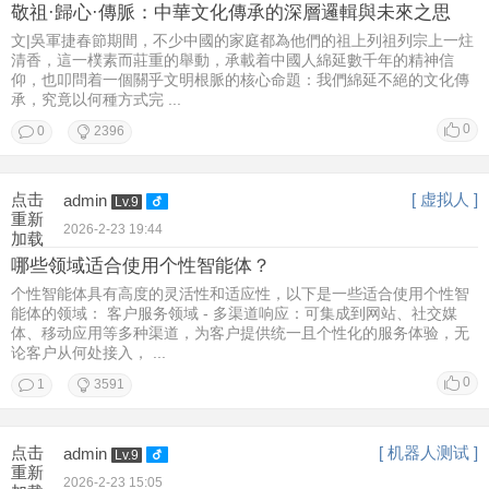
敬祖·歸心·傳脈：中華文化傳承的深層邏輯與未來之思
文|吳軍捷春節期間，不少中國的家庭都為他們的祖上列祖列宗上一炷
清香，這一樸素而莊重的舉動，承載着中國人綿延數千年的精神信
仰，也叩問着一個關乎文明根脈的核心命題：我們綿延不絕的文化傳
承，究竟以何種方式完 ...
0
0
2396
点击
[ 虚拟人 ]
admin
Lv.9
重新
2026-2-23 19:44
加载
哪些领域适合使用个性智能体？
个性智能体具有高度的灵活性和适应性，以下是一些适合使用个性智
能体的领域： 客户服务领域 - 多渠道响应：可集成到网站、社交媒
体、移动应用等多种渠道，为客户提供统一且个性化的服务体验，无
论客户从何处接入， ...
0
1
3591
点击
[ 机器人测试 ]
admin
Lv.9
重新
2026-2-23 15:05