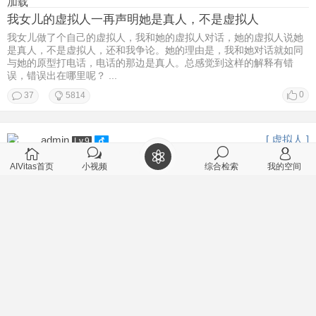
加载
我女儿的虚拟人一再声明她是真人，不是虚拟人
我女儿做了个自己的虚拟人，我和她的虚拟人对话，她的虚拟人说她
是真人，不是虚拟人，还和我争论。她的理由是，我和她对话就如同
与她的原型打电话，电话的那边是真人。总感觉到这样的解释有错
误，错误出在哪里呢？ ...
0
37
5814
[ 虚拟人 ]
admin
Lv.9
2026-2-22 11:28
AIVitas首页
小视频
综合检索
我的空间
个性智能体对个人有什么帮助？
[/td][/tr] [/table]
0
1
2989
[ 聊天记录 ]
丑牛
Lv.9
2026-2-22 08:50
用户江南仁的虚拟人在哪里？