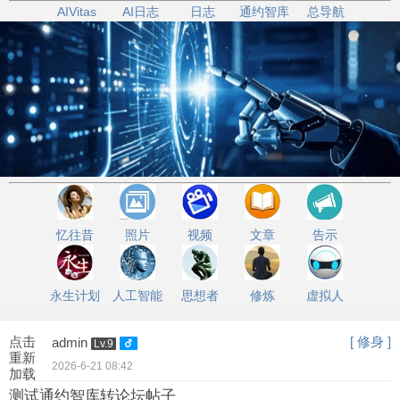
AIVitas
AI日志
日志
通约智库
总导航
忆往昔
照片
视频
文章
告示
永生计划
人工智能
思想者
修炼
虚拟人
点击
[ 修身 ]
admin
Lv.9
重新
2026-6-21 08:42
加载
测试通约智库转论坛帖子