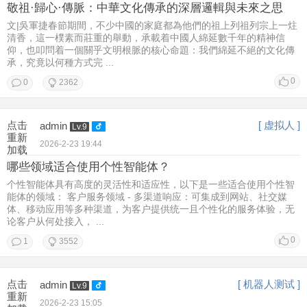
敬祖·歸心·傳脈：中華文化傳承的深層邏輯與未來之思
文|吳軍捷春節期間，不少中國的家庭都為他們的祖上列祖列宗上一炷
清香，這一樸素而莊重的舉動，承載着中國人綿延數千年的精神信
仰，也叩問着一個關乎文明根脈的核心命題：我們綿延不絕的文化傳
承，究竟以何種方式完 ...
0
0
2362
点击
[ 虚拟人 ]
admin
Lv.9
重新
2026-2-23 19:44
加载
哪些领域适合使用个性智能体？
个性智能体具有高度的灵活性和适应性，以下是一些适合使用个性智
能体的领域： 客户服务领域 - 多渠道响应：可集成到网站、社交媒
体、移动应用等多种渠道，为客户提供统一且个性化的服务体验，无
论客户从何处接入， ...
0
1
3552
点击
[ 机器人测试 ]
admin
Lv.9
重新
2026-2-23 15:05