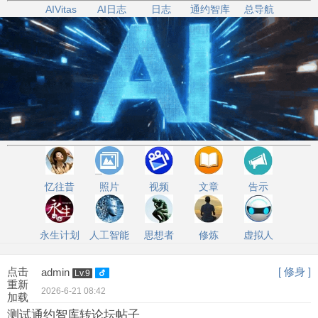
AIVitas
AI日志
日志
通约智库
总导航
忆往昔
照片
视频
文章
告示
永生计划
人工智能
思想者
修炼
虚拟人
点击
[ 修身 ]
admin
Lv.9
重新
2026-6-21 08:42
加载
测试通约智库转论坛帖子