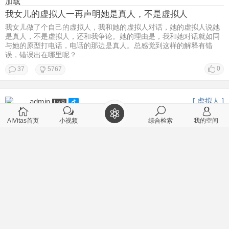
加载
我女儿的虚拟人一再声明她是真人，不是虚拟人
我女儿做了个自己的虚拟人，我和她的虚拟人对话，她的虚拟人说她
是真人，不是虚拟人，还和我争论。她的理由是，我和她对话就如同
与她的原型打电话，电话的那边是真人。总感觉到这样的解释有错
误，错误出在哪里呢？ ...
0
37
5767
[ 虚拟人 ]
admin
Lv.9
2026-2-22 11:28
AIVitas首页
小视频
综合检索
我的空间
个性智能体对个人有什么帮助？
[/td][/tr] [/table]
0
1
2965
[ 聊天记录 ]
丑牛
Lv.9
2026-2-22 08:50
用户江南仁的虚拟人在哪里？