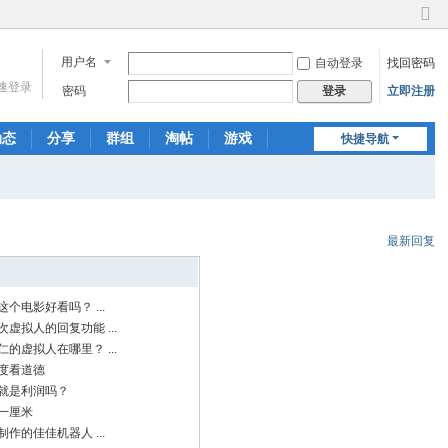
切
换
用户名
自动登录
找回密码
到
窄
速登录
密码
立即注册
登录
版
动态
分享
群组
淘帖
游戏
快捷导航
聊天
最新回复
个电影好看吗？ ...
虚拟人的回复功能 ...
的虚拟人在哪里？ ...
度看道德
就是利润吗？
一厘米
作的佳佳机器人 ...