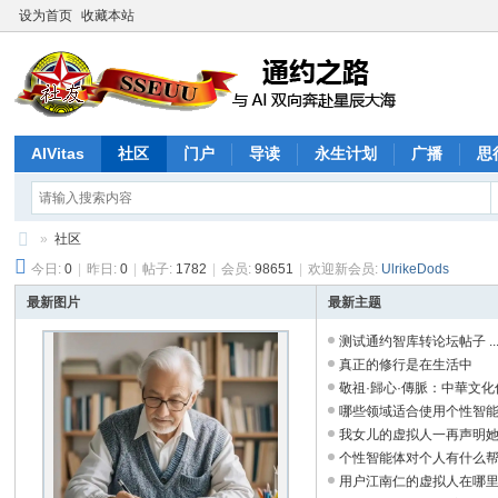
设为首页
收藏本站
AIVitas
社区
门户
导读
永生计划
广播
思
»
社区
今日:
0
|
昨日:
0
|
帖子:
1782
|
会员:
98651
|
欢迎新会员:
UlrikeDods
通
约
最新图片
最新主题
之
测试通约智库转论坛帖子 ..
真正的修行是在生活中
路
敬祖·歸心·傳脈：中華文化傳承
哪些领域适合使用个性智能体？
我女儿的虚拟人一再声明她是真
个性智能体对个人有什么帮助？
用户江南仁的虚拟人在哪里？ 