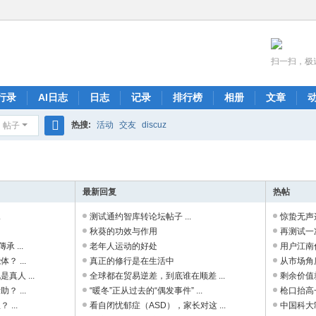
扫一扫，极
行录
AI日志
日志
记录
排行榜
相册
文章
热搜:
活动
交友
discuz
帖子
搜
索
最新回复
热帖
.
测试通约智库转论坛帖子 ...
惊蛰无声这
秋葵的功效与作用
再测试一次
 ...
老年人运动的好处
用户江南仁
 ...
真正的修行是在生活中
从市场角
人 ...
全球都在贸易逆差，到底谁在顺差 ...
剩余价值
 ...
“暖冬”正从过去的“偶发事件” ...
枪口抬高
...
看自闭忧郁症（ASD），家长对这 ...
中国科大制