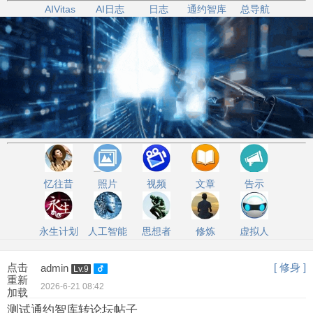
AIVitas
AI日志
日志
通约智库
总导航
忆往昔
照片
视频
文章
告示
永生计划
人工智能
思想者
修炼
虚拟人
点击
[ 修身 ]
admin
Lv.9
重新
2026-6-21 08:42
加载
测试通约智库转论坛帖子