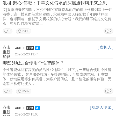
敬祖·歸心·傳脈：中華文化傳承的深層邏輯與未來之思
文|吳軍捷春節期間，不少中國的家庭都為他們的祖上列祖列宗上一炷
清香，這一樸素而莊重的舉動，承載着中國人綿延數千年的精神信
仰，也叩問着一個關乎文明根脈的核心命題：我們綿延不絕的文化傳
承，究竟以何種方式完 ...
0
0
2393
点击
[ 虚拟人 ]
admin
Lv.9
重新
2026-2-23 19:44
加载
哪些领域适合使用个性智能体？
个性智能体具有高度的灵活性和适应性，以下是一些适合使用个性智
能体的领域： 客户服务领域 - 多渠道响应：可集成到网站、社交媒
体、移动应用等多种渠道，为客户提供统一且个性化的服务体验，无
论客户从何处接入， ...
0
1
3587
点击
[ 机器人测试 ]
admin
Lv.9
重新
2026-2-23 15:05