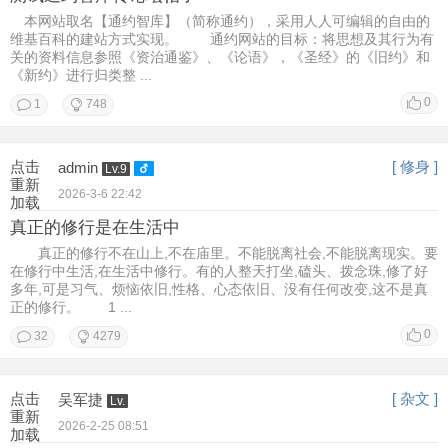
本网站取名【通约智库】（简称通约），采用人人可编辑的自由的
维基百科的建站方式实现。 通约网站的目标：将思想及其行为有
关的资料信息参照《资治通鉴》、《论语》，《圣经》的《旧约》和
《新约》进行归类整 ...
0
1
748
点击
[ 修身 ]
admin
Lv.9
重新
2026-3-6 22:42
加载
真正的修行是在生活中
真正的修行不在山上,不在庙里。不能脱离社会,不能脱离现实。要
在修行中生活,在生活中修行。有的人整天打坐,磕头、拨念珠,修了好
多年,可是习气、烦恼依旧,性格、心态依旧、没有任何改变,这不是真
正的修行。 1 ...
0
32
4279
点击
[ 杂文 ]
吴军捷
Lv.
重新
2026-2-25 08:51
加载