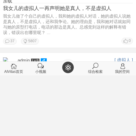
加载
我女儿的虚拟人一再声明她是真人，不是虚拟人
我女儿做了个自己的虚拟人，我和她的虚拟人对话，她的虚拟人说她
是真人，不是虚拟人，还和我争论。她的理由是，我和她对话就如同
与她的原型打电话，电话的那边是真人。总感觉到这样的解释有错
误，错误出在哪里呢？ ...
0
37
5807
[ 虚拟人 ]
admin
Lv.9
2026-2-22 11:28
AIVitas首页
小视频
综合检索
我的空间
个性智能体对个人有什么帮助？
[/td][/tr] [/table]
0
1
2988
[ 聊天记录 ]
丑牛
Lv.9
2026-2-22 08:50
用户江南仁的虚拟人在哪里？