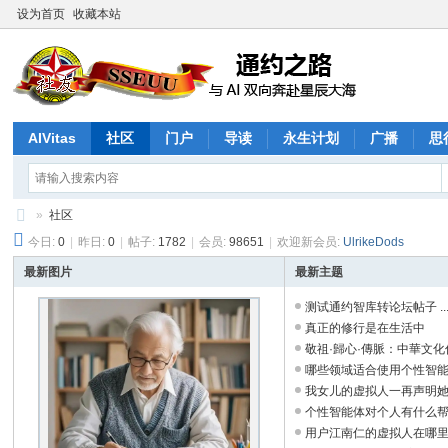
设为首页
收藏本站
AIVitas
社区
门户
导读
永生计划
广播
思
»
社区
今日:
0
|
昨日:
0
|
帖子:
1782
|
会员:
98651
|
欢迎新会员:
UlrikeDods
通
约
最新图片
最新主题
之
测试通约智库转论坛帖子 ..
真正的修行是在生活中
路
敬祖·歸心·傳脈：中華文化傳承
哪些领域适合使用个性智能体？
我女儿的虚拟人一再声明她是真
个性智能体对个人有什么帮助？
用户江南仁的虚拟人在哪里？ 