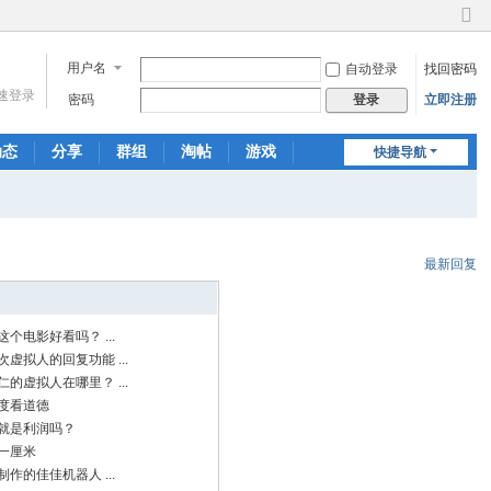
切
换
用户名
自动登录
找回密码
到
窄
速登录
密码
立即注册
登录
版
动态
分享
群组
淘帖
游戏
快捷导航
聊天
最新回复
个电影好看吗？ ...
虚拟人的回复功能 ...
的虚拟人在哪里？ ...
度看道德
就是利润吗？
一厘米
作的佳佳机器人 ...