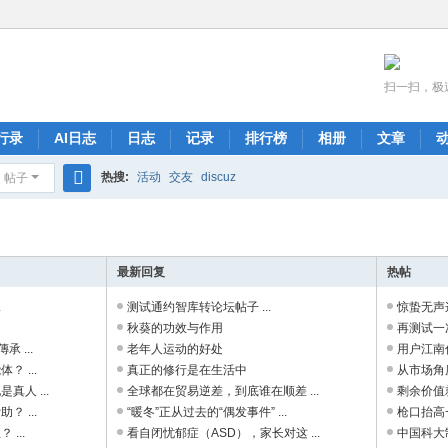
扫一扫，极
行录
AI日志
日志
记录
排行榜
相册
文章
热搜:
活动
交友
discuz
帖子
搜
索
最新回复
热帖
.
测试通约智库转论坛帖子 ...
惊蛰无声这
秋葵的功效与作用
再测试一次
 ...
老年人运动的好处
用户江南仁
 ...
真正的修行是在生活中
从市场角
人 ...
全球都在贸易逆差，到底谁在顺差 ...
剩余价值
 ...
“暖冬”正从过去的“偶发事件” ...
枪口抬高
...
看自闭忧郁症（ASD），家长对这 ...
中国科大制