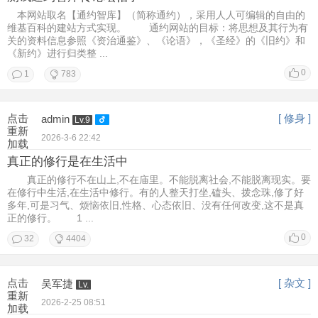
本网站取名【通约智库】（简称通约），采用人人可编辑的自由的
维基百科的建站方式实现。 通约网站的目标：将思想及其行为有
关的资料信息参照《资治通鉴》、《论语》，《圣经》的《旧约》和
《新约》进行归类整 ...
0
1
783
点击
[ 修身 ]
admin
Lv.9
重新
2026-3-6 22:42
加载
真正的修行是在生活中
真正的修行不在山上,不在庙里。不能脱离社会,不能脱离现实。要
在修行中生活,在生活中修行。有的人整天打坐,磕头、拨念珠,修了好
多年,可是习气、烦恼依旧,性格、心态依旧、没有任何改变,这不是真
正的修行。 1 ...
0
32
4404
点击
[ 杂文 ]
吴军捷
Lv.
重新
2026-2-25 08:51
加载