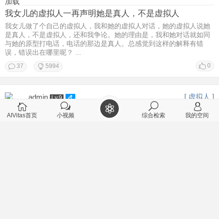
加载
我女儿的虚拟人一再声明她是真人，不是虚拟人
我女儿做了个自己的虚拟人，我和她的虚拟人对话，她的虚拟人说她
是真人，不是虚拟人，还和我争论。她的理由是，我和她对话就如同
与她的原型打电话，电话的那边是真人。总感觉到这样的解释有错
误，错误出在哪里呢？ ...
0
37
5994
[ 虚拟人 ]
admin
Lv.9
2026-2-22 11:28
AIVitas首页
小视频
综合检索
我的空间
个性智能体对个人有什么帮助？
[/td][/tr] [/table]
0
1
3094
[ 聊天记录 ]
丑牛
Lv.9
2026-2-22 08:50
用户江南仁的虚拟人在哪里？