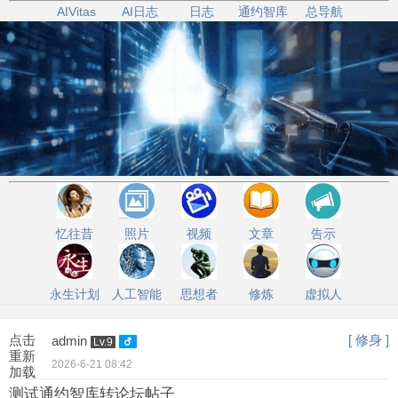
AIVitas
AI日志
日志
通约智库
总导航
忆往昔
照片
视频
文章
告示
永生计划
人工智能
思想者
修炼
虚拟人
点击
[ 修身 ]
admin
Lv.9
重新
2026-6-21 08:42
加载
测试通约智库转论坛帖子