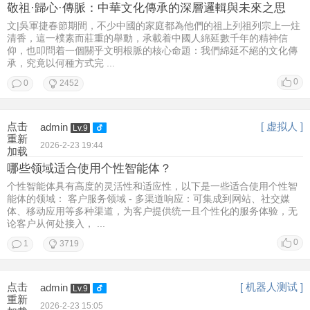
敬祖·歸心·傳脈：中華文化傳承的深層邏輯與未來之思
文|吳軍捷春節期間，不少中國的家庭都為他們的祖上列祖列宗上一炷
清香，這一樸素而莊重的舉動，承載着中國人綿延數千年的精神信
仰，也叩問着一個關乎文明根脈的核心命題：我們綿延不絕的文化傳
承，究竟以何種方式完 ...
0
0
2452
点击
[ 虚拟人 ]
admin
Lv.9
重新
2026-2-23 19:44
加载
哪些领域适合使用个性智能体？
个性智能体具有高度的灵活性和适应性，以下是一些适合使用个性智
能体的领域： 客户服务领域 - 多渠道响应：可集成到网站、社交媒
体、移动应用等多种渠道，为客户提供统一且个性化的服务体验，无
论客户从何处接入， ...
0
1
3719
点击
[ 机器人测试 ]
admin
Lv.9
重新
2026-2-23 15:05