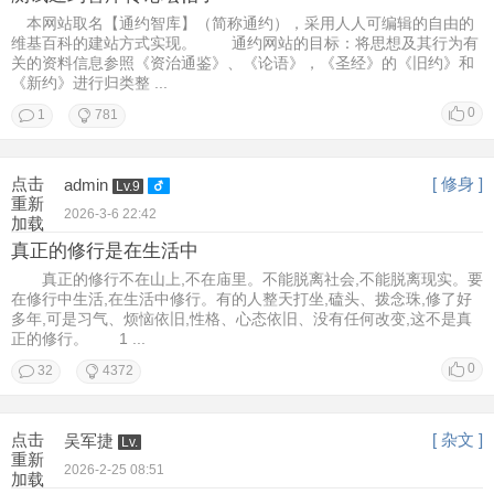
本网站取名【通约智库】（简称通约），采用人人可编辑的自由的
维基百科的建站方式实现。 通约网站的目标：将思想及其行为有
关的资料信息参照《资治通鉴》、《论语》，《圣经》的《旧约》和
《新约》进行归类整 ...
0
1
781
点击
[ 修身 ]
admin
Lv.9
重新
2026-3-6 22:42
加载
真正的修行是在生活中
真正的修行不在山上,不在庙里。不能脱离社会,不能脱离现实。要
在修行中生活,在生活中修行。有的人整天打坐,磕头、拨念珠,修了好
多年,可是习气、烦恼依旧,性格、心态依旧、没有任何改变,这不是真
正的修行。 1 ...
0
32
4372
点击
[ 杂文 ]
吴军捷
Lv.
重新
2026-2-25 08:51
加载