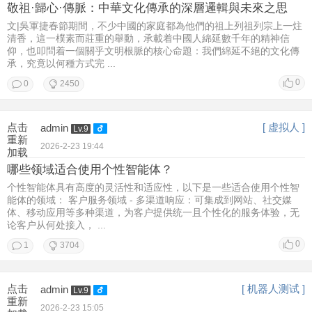
敬祖·歸心·傳脈：中華文化傳承的深層邏輯與未來之思
文|吳軍捷春節期間，不少中國的家庭都為他們的祖上列祖列宗上一炷
清香，這一樸素而莊重的舉動，承載着中國人綿延數千年的精神信
仰，也叩問着一個關乎文明根脈的核心命題：我們綿延不絕的文化傳
承，究竟以何種方式完 ...
0
0
2450
点击
[ 虚拟人 ]
admin
Lv.9
重新
2026-2-23 19:44
加载
哪些领域适合使用个性智能体？
个性智能体具有高度的灵活性和适应性，以下是一些适合使用个性智
能体的领域： 客户服务领域 - 多渠道响应：可集成到网站、社交媒
体、移动应用等多种渠道，为客户提供统一且个性化的服务体验，无
论客户从何处接入， ...
0
1
3704
点击
[ 机器人测试 ]
admin
Lv.9
重新
2026-2-23 15:05