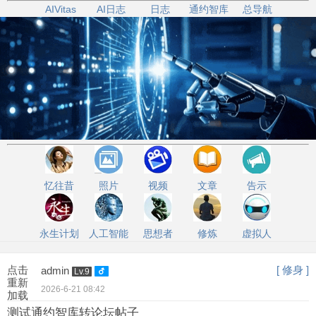
AIVitas
AI日志
日志
通约智库
总导航
忆往昔
照片
视频
文章
告示
永生计划
人工智能
思想者
修炼
虚拟人
点击
[ 修身 ]
admin
Lv.9
重新
2026-6-21 08:42
加载
测试通约智库转论坛帖子