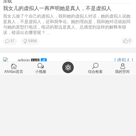
加载
我女儿的虚拟人一再声明她是真人，不是虚拟人
我女儿做了个自己的虚拟人，我和她的虚拟人对话，她的虚拟人说她
是真人，不是虚拟人，还和我争论。她的理由是，我和她对话就如同
与她的原型打电话，电话的那边是真人。总感觉到这样的解释有错
误，错误出在哪里呢？ ...
0
37
5958
[ 虚拟人 ]
admin
Lv.9
2026-2-22 11:28
AIVitas首页
小视频
综合检索
我的空间
个性智能体对个人有什么帮助？
[/td][/tr] [/table]
0
1
3081
[ 聊天记录 ]
丑牛
Lv.9
2026-2-22 08:50
用户江南仁的虚拟人在哪里？