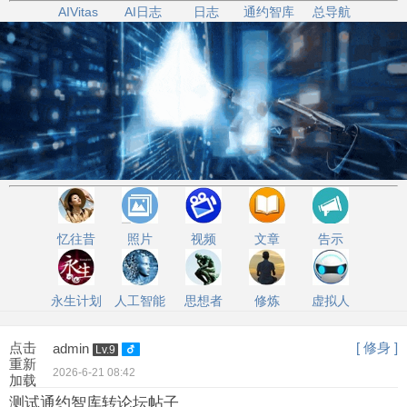
AIVitas
AI日志
日志
通约智库
总导航
忆往昔
照片
视频
文章
告示
永生计划
人工智能
思想者
修炼
虚拟人
点击
[ 修身 ]
admin
Lv.9
重新
2026-6-21 08:42
加载
测试通约智库转论坛帖子