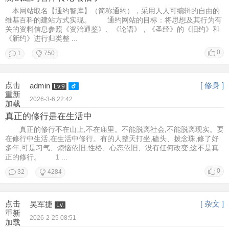
本网站取名【通约智库】（简称通约），采用人人可编辑的自由的
维基百科的建站方式实现。 通约网站的目标：将思想及其行为有
关的资料信息参照《资治通鉴》、《论语》，《圣经》的《旧约》和
《新约》进行归类整 ...
0
1
750
点击
[ 修身 ]
admin
Lv.9
重新
2026-3-6 22:42
加载
真正的修行是在生活中
真正的修行不在山上,不在庙里。不能脱离社会,不能脱离现实。要
在修行中生活,在生活中修行。有的人整天打坐,磕头、拨念珠,修了好
多年,可是习气、烦恼依旧,性格、心态依旧、没有任何改变,这不是真
正的修行。 1 ...
0
32
4284
点击
[ 杂文 ]
吴军捷
Lv.
重新
2026-2-25 08:51
加载