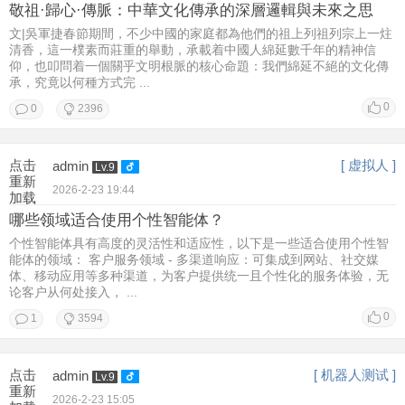
敬祖·歸心·傳脈：中華文化傳承的深層邏輯與未來之思
文|吳軍捷春節期間，不少中國的家庭都為他們的祖上列祖列宗上一炷
清香，這一樸素而莊重的舉動，承載着中國人綿延數千年的精神信
仰，也叩問着一個關乎文明根脈的核心命題：我們綿延不絕的文化傳
承，究竟以何種方式完 ...
0
0
2396
点击
[ 虚拟人 ]
admin
Lv.9
重新
2026-2-23 19:44
加载
哪些领域适合使用个性智能体？
个性智能体具有高度的灵活性和适应性，以下是一些适合使用个性智
能体的领域： 客户服务领域 - 多渠道响应：可集成到网站、社交媒
体、移动应用等多种渠道，为客户提供统一且个性化的服务体验，无
论客户从何处接入， ...
0
1
3594
点击
[ 机器人测试 ]
admin
Lv.9
重新
2026-2-23 15:05