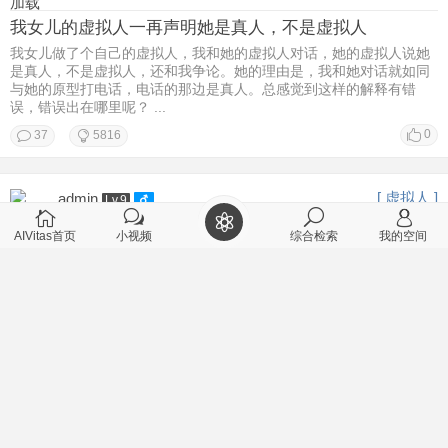
加载
我女儿的虚拟人一再声明她是真人，不是虚拟人
我女儿做了个自己的虚拟人，我和她的虚拟人对话，她的虚拟人说她
是真人，不是虚拟人，还和我争论。她的理由是，我和她对话就如同
与她的原型打电话，电话的那边是真人。总感觉到这样的解释有错
误，错误出在哪里呢？ ...
0
37
5816
[ 虚拟人 ]
admin
Lv.9
2026-2-22 11:28
AIVitas首页
小视频
综合检索
我的空间
个性智能体对个人有什么帮助？
[/td][/tr] [/table]
0
1
2992
[ 聊天记录 ]
丑牛
Lv.9
2026-2-22 08:50
用户江南仁的虚拟人在哪里？