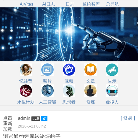
AIVitas
AI日志
日志
通约智库
总导航
忆往昔
照片
视频
文章
告示
永生计划
人工智能
思想者
修炼
虚拟人
点击
[ 修身 ]
admin
Lv.9
重新
2026-6-21 08:42
加载
测试通约智库转论坛帖子