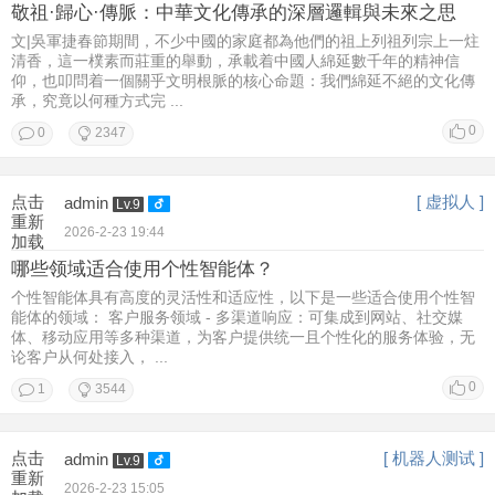
敬祖·歸心·傳脈：中華文化傳承的深層邏輯與未來之思
文|吳軍捷春節期間，不少中國的家庭都為他們的祖上列祖列宗上一炷
清香，這一樸素而莊重的舉動，承載着中國人綿延數千年的精神信
仰，也叩問着一個關乎文明根脈的核心命題：我們綿延不絕的文化傳
承，究竟以何種方式完 ...
0
0
2347
点击
[ 虚拟人 ]
admin
Lv.9
重新
2026-2-23 19:44
加载
哪些领域适合使用个性智能体？
个性智能体具有高度的灵活性和适应性，以下是一些适合使用个性智
能体的领域： 客户服务领域 - 多渠道响应：可集成到网站、社交媒
体、移动应用等多种渠道，为客户提供统一且个性化的服务体验，无
论客户从何处接入， ...
0
1
3544
点击
[ 机器人测试 ]
admin
Lv.9
重新
2026-2-23 15:05