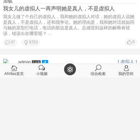
加载
我女儿的虚拟人一再声明她是真人，不是虚拟人
我女儿做了个自己的虚拟人，我和她的虚拟人对话，她的虚拟人说她
是真人，不是虚拟人，还和我争论。她的理由是，我和她对话就如同
与她的原型打电话，电话的那边是真人。总感觉到这样的解释有错
误，错误出在哪里呢？ ...
0
37
5753
[ 虚拟人 ]
admin
Lv.9
2026-2-22 11:28
AIVitas首页
小视频
综合检索
我的空间
个性智能体对个人有什么帮助？
[/td][/tr] [/table]
0
1
2961
[ 聊天记录 ]
丑牛
Lv.9
2026-2-22 08:50
用户江南仁的虚拟人在哪里？