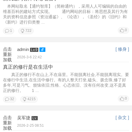
本网站取名【通约智库】（简称通约），采用人人可编辑的自由的
维基百科的建站方式实现。 通约网站的目标：将思想及其行为有
关的资料信息参照《资治通鉴》、《论语》，《圣经》的《旧约》和
《新约》进行归类整 ...
0
1
722
点击
[ 修身 ]
admin
Lv.9
重新
2026-3-6 22:42
加载
真正的修行是在生活中
真正的修行不在山上,不在庙里。不能脱离社会,不能脱离现实。要
在修行中生活,在生活中修行。有的人整天打坐,磕头、拨念珠,修了好
多年,可是习气、烦恼依旧,性格、心态依旧、没有任何改变,这不是真
正的修行。 1 ...
0
32
4215
点击
[ 杂文 ]
吴军捷
Lv.
重新
2026-2-25 08:51
加载