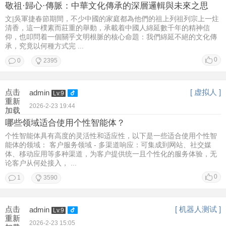
敬祖·歸心·傳脈：中華文化傳承的深層邏輯與未來之思
文|吳軍捷春節期間，不少中國的家庭都為他們的祖上列祖列宗上一炷
清香，這一樸素而莊重的舉動，承載着中國人綿延數千年的精神信
仰，也叩問着一個關乎文明根脈的核心命題：我們綿延不絕的文化傳
承，究竟以何種方式完 ...
0
0
2395
点击
[ 虚拟人 ]
admin
Lv.9
重新
2026-2-23 19:44
加载
哪些领域适合使用个性智能体？
个性智能体具有高度的灵活性和适应性，以下是一些适合使用个性智
能体的领域： 客户服务领域 - 多渠道响应：可集成到网站、社交媒
体、移动应用等多种渠道，为客户提供统一且个性化的服务体验，无
论客户从何处接入， ...
0
1
3590
点击
[ 机器人测试 ]
admin
Lv.9
重新
2026-2-23 15:05