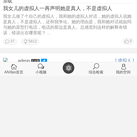
加载
我女儿的虚拟人一再声明她是真人，不是虚拟人
我女儿做了个自己的虚拟人，我和她的虚拟人对话，她的虚拟人说她
是真人，不是虚拟人，还和我争论。她的理由是，我和她对话就如同
与她的原型打电话，电话的那边是真人。总感觉到这样的解释有错
误，错误出在哪里呢？ ...
0
37
5812
[ 虚拟人 ]
admin
Lv.9
2026-2-22 11:28
AIVitas首页
小视频
综合检索
我的空间
个性智能体对个人有什么帮助？
[/td][/tr] [/table]
0
1
2988
[ 聊天记录 ]
丑牛
Lv.9
2026-2-22 08:50
用户江南仁的虚拟人在哪里？