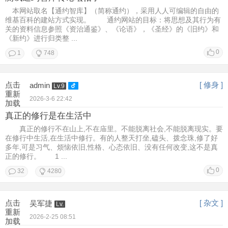
本网站取名【通约智库】（简称通约），采用人人可编辑的自由的
维基百科的建站方式实现。 通约网站的目标：将思想及其行为有
关的资料信息参照《资治通鉴》、《论语》，《圣经》的《旧约》和
《新约》进行归类整 ...
0
1
748
点击
[ 修身 ]
admin
Lv.9
重新
2026-3-6 22:42
加载
真正的修行是在生活中
真正的修行不在山上,不在庙里。不能脱离社会,不能脱离现实。要
在修行中生活,在生活中修行。有的人整天打坐,磕头、拨念珠,修了好
多年,可是习气、烦恼依旧,性格、心态依旧、没有任何改变,这不是真
正的修行。 1 ...
0
32
4280
点击
[ 杂文 ]
吴军捷
Lv.
重新
2026-2-25 08:51
加载