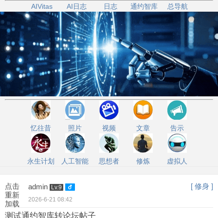
AIVitas
AI日志
日志
通约智库
总导航
忆往昔
照片
视频
文章
告示
永生计划
人工智能
思想者
修炼
虚拟人
点击
[ 修身 ]
admin
Lv.9
重新
2026-6-21 08:42
加载
测试通约智库转论坛帖子