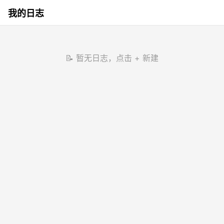
我的日志
📝 暂无日志，点击 + 新建